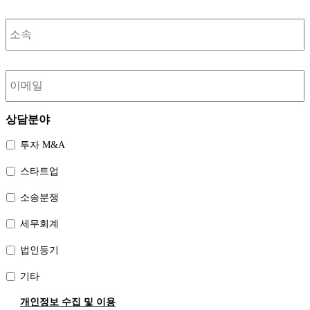
호
소
속
이
메
일
상담분야
투자 M&A
스타트업
소송분쟁
세무회계
법인등기
기타
개
개인정보 수집 및 이용