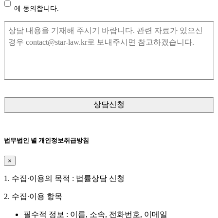
인
에 동의합니다.
정
보
내
수
용
집
및
이
용
동
의
*
법무법인 별 개인정보취급방침
×
1. 수집∙이용의 목적 : 법률상담 신청
2. 수집∙이용 항목
필수적 정보 : 이름, 소속, 전화번호, 이메일