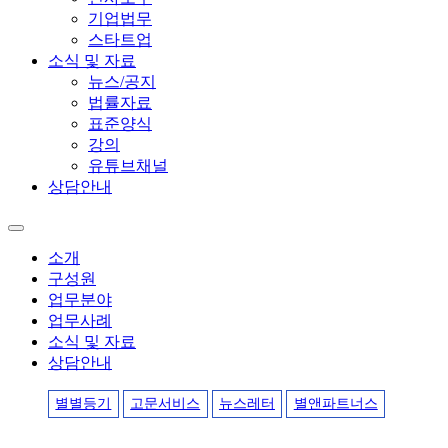
기업법무
스타트업
소식 및 자료
뉴스/공지
법률자료
표준양식
강의
유튜브채널
상담안내
소개
구성원
업무분야
업무사례
소식 및 자료
상담안내
별별등기
고문서비스
뉴스레터
별앤파트너스