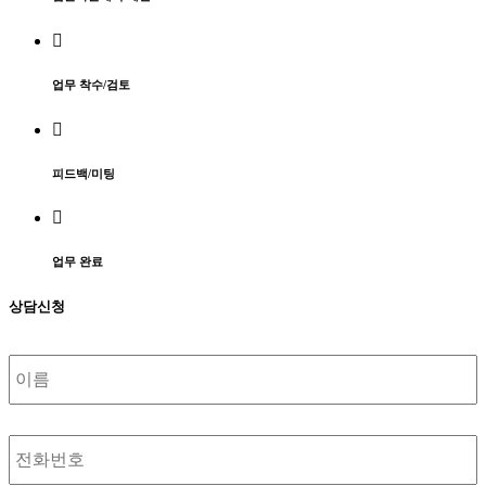
업무 착수/검토
피드백/미팅
업무 완료
상담신청
성
함
전
화
번