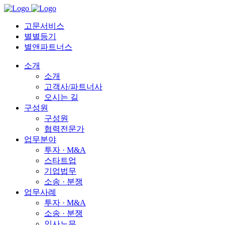
고문서비스
별별등기
별앤파트너스
소개
소개
고객사/파트너사
오시는 길
구성원
구성원
협력전문가
업무분야
투자 · M&A
스타트업
기업법무
소송 · 분쟁
업무사례
투자 · M&A
소송 · 분쟁
인사노무